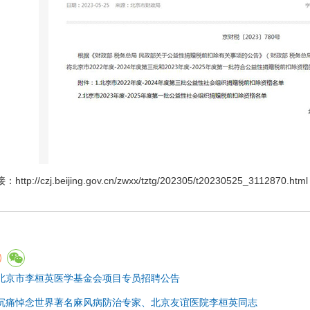
接：
http://czj.beijing.gov.cn/zwxx/tztg/202305/t20230525_3112870.html
北京市李桓英医学基金会项目专员招聘公告
沉痛悼念世界著名麻风病防治专家、北京友谊医院李桓英同志